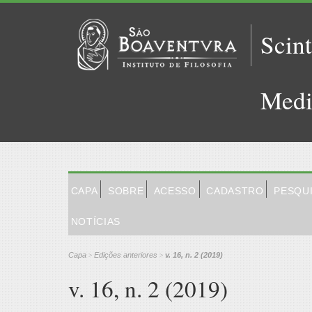
Scint
Medi
CAPA
SOBRE
ACESSO
CADASTRO
PESQU
NOTÍCIAS
Capa
Edições anteriores
v. 16, n. 2 (2019)
>
>
v. 16, n. 2 (2019)